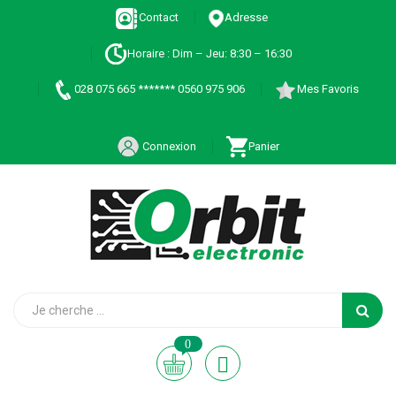
Contact
Adresse
Horaire : Dim – Jeu: 8:30 – 16:30
028 075 665 ******* 0560 975 906
Mes Favoris
Connexion
Panier
0