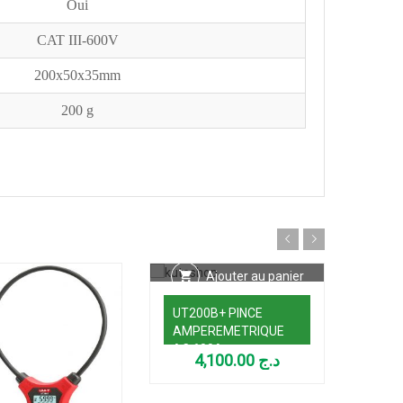
Oui
CAT III-600V
200x50x35mm
200 g
Ajouter au panier
UT200B+ PINCE
AMPEREMETRIQUE
AC 600A
4,100.00
د.ج