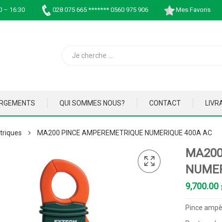
0 – 16:30
028 075 665 ******* 0560 975 906
Mes Favoris
ARGEMENTS
QUI SOMMES NOUS?
CONTACT
LIVR
triques
MA200 PINCE AMPEREMETRIQUE NUMERIQUE 400A AC
MA200
NUMER
9,700.00
Pince ampè