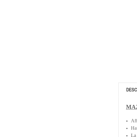
DESC
MA2
Af
Hau
La