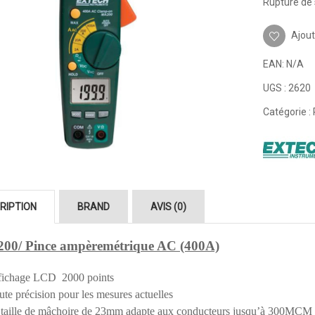
Rupture de 
Ajout
EAN:
N/A
UGS :
2620
Catégorie :
RIPTION
BRAND
AVIS (0)
00/ Pince ampèremétrique AC (400A)
fichage LCD 2000 points
te précision pour les mesures actuelles
 taille de mâchoire de 23mm adapte aux conducteurs jusqu’à 300MCM