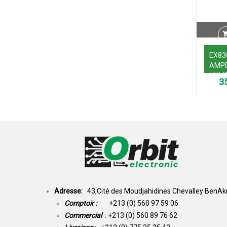
EX83
AMP
NUME
AC/D
THE
INFR
Adresse:
43,Cité des Moudjahidines Chevalley BenAkn
Comptoir :
+213 (0) 560 97 59 06
Commercial
: +213 (0) 560 89 76 62