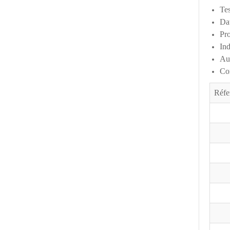
Tes
Da
Pro
Ind
Aut
Com
Réfe