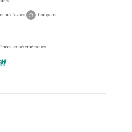
stock
er aux favoris
Comparer
Pinces ampérémétriques