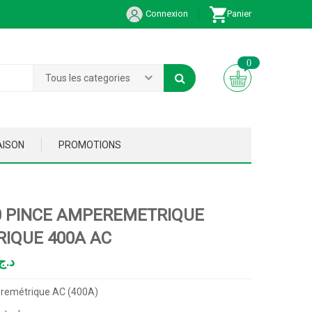
Connexion
Panier
0
Tous les categories
AISON
PROMOTIONS
 PINCE AMPEREMETRIQUE
IQUE 400A AC
د.ج
remétrique AC (400A)