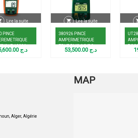
Lire la suite
Lire la suite
0 PINCE
380926 PINCE
UT28
EREMETRIQUE
AMPERMETRIQUE
AMP
RIQUE 1000A
TRUE RMS AC/DC
ROG
35,600.00
د.ج
53,500.00
د.ج
C AVEC
2000A
600V
RMOMETRE
AROUGE
MAP
oun, Alger, Algérie