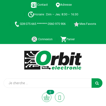
Contact
Adresse
Horaire : Dim – Jeu: 8:30 – 16:30
028 075 665 ******* 0560 975 906
Mes Favoris
Connexion
Panier
0