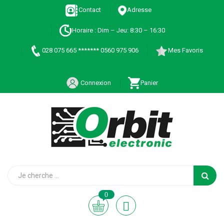
Contact
Adresse
Horaire : Dim – Jeu: 8:30 – 16:30
028 075 665 ******* 0560 975 906
Mes Favoris
Connexion
Panier
0