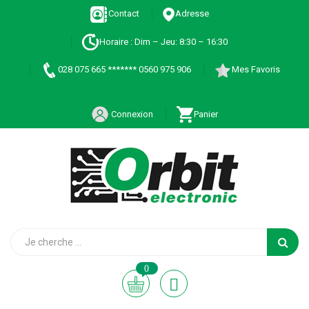
Contact
Adresse
Horaire : Dim – Jeu: 8:30 – 16:30
028 075 665 ******* 0560 975 906
Mes Favoris
Connexion
Panier
0