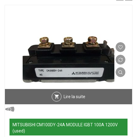
Lire la suite
MITSUBISHI CM100DY-24A MODULE IGBT 100A 1200V
(used)