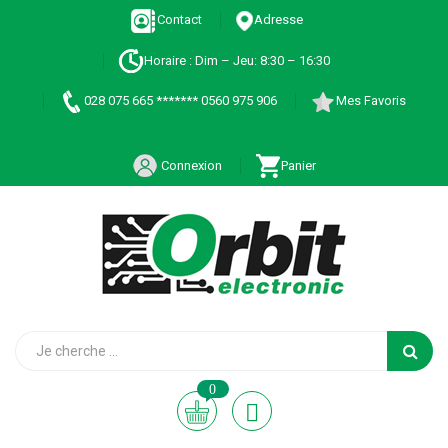
Contact
Adresse
Horaire : Dim – Jeu: 8:30 – 16:30
028 075 665 ******* 0560 975 906
Mes Favoris
Connexion
Panier
0