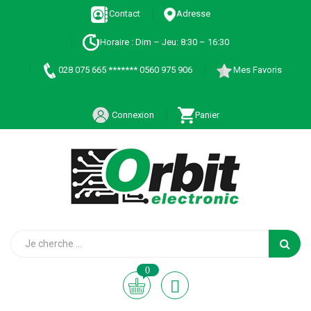
Contact
Adresse
Horaire : Dim – Jeu: 8:30 – 16:30
028 075 665 ******* 0560 975 906
Mes Favoris
Connexion
Panier
0