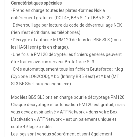
Caractéristiques spéciales
· Prend en charge toutes les plates-formes Nokia
entièrement gratuites (DCT4+, BB5 SL1 et BB5 SL2).
· Déverrouillage par lecture du code de déverrouillage NCK
(rien n’est écrit dans les téléphones).
· Décrypte et autorise le PM120 de tous les BB5 SL3 (tous
les HASH sont pris en charge).
· Une fois le PM120 décrypté, les fichiers générés peuvent
être traités avec un serveur Bruteforce SL3.
· Crée automatiquement tous les fichiers Bruteforce : *.log
(Cyclone LOG2COD), *.bcl (Infinity BB5 Best) et *.bat (MT
SL3 BF Shell ou ighashgpu.exe)
Modèles BB5 SL3 pris en charge pour le décryptage PM120
Chaque décryptage et autorisation PM120 est gratuit, mais
vous devez avoir activé « ATF Network » dans votre Box.
L’activation « ATF Network » est un paiement unique et
coûte 49 logs/crédits.
Les logs sont vendus séparément et sont également