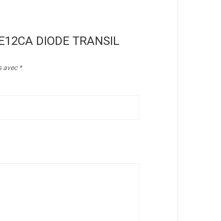
P6KE12CA DIODE TRANSIL
s avec
*