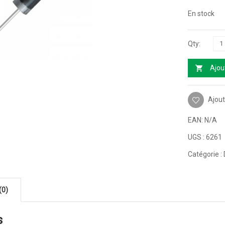
En stock
Ajou
Ajout
EAN:
N/A
UGS :
6261
Catégorie :
(0)
s