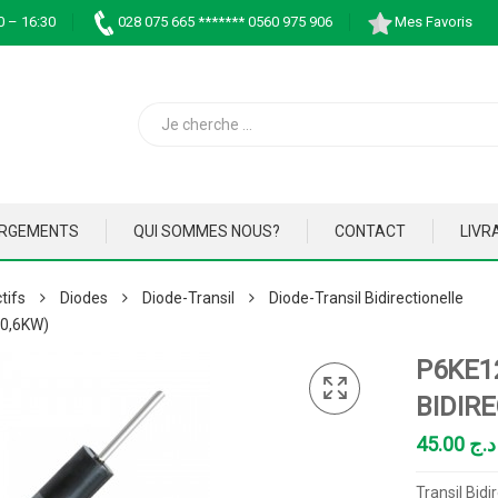
0 – 16:30
028 075 665 ******* 0560 975 906
Mes Favoris
ARGEMENTS
QUI SOMMES NOUS?
CONTACT
LIVR
tifs
Diodes
Diode-Transil
Diode-Transil Bidirectionelle
0,6KW)
P6KE1
BIDIR
45.00
د.ج
Transil Bidi