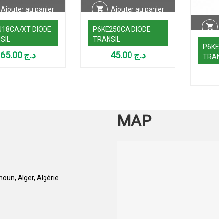
Ajouter au panier
Ajouter au panier
18CA/XT DIODE
P6KE250CA DIODE
SIL
TRANSIL
P6KE
RECTIONNELLE
BIDIRECTIONNELLE
65.00
د.ج
45.00
د.ج
TRAN
(18V-400W)
250V 0,6KW
BIDI
18V 
MAP
oun, Alger, Algérie