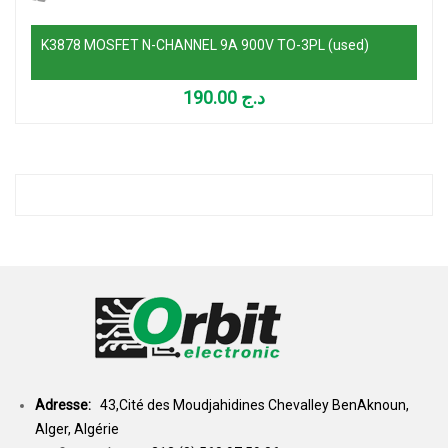
K3878 MOSFET N-CHANNEL 9A 900V TO-3PL (used)
190.00
د.ج
Adresse:
43,Cité des Moudjahidines Chevalley BenAknoun,
Alger, Algérie