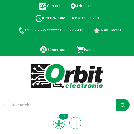
Contact
Adresse
Horaire : Dim – Jeu: 8:30 – 16:30
028 075 665 ******* 0560 975 906
Mes Favoris
Connexion
Panier
0