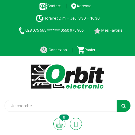
Contact
Adresse
Horaire : Dim – Jeu: 8:30 – 16:30
028 075 665 ******* 0560 975 906
Mes Favoris
Connexion
Panier
0