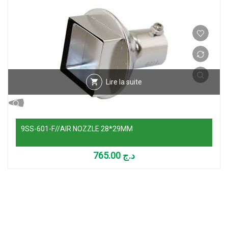
Lire la suite
9SS-601-F//AIR NOZZLE 28*29MM
765.00
د.ج