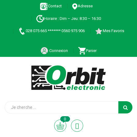
Contact
Adresse
Horaire : Dim – Jeu: 8:30 – 16:30
028 075 665 ******* 0560 975 906
Mes Favoris
Connexion
Panier
0