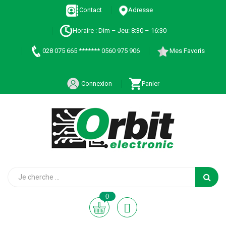
Contact
Adresse
Horaire : Dim – Jeu: 8:30 – 16:30
028 075 665 ******* 0560 975 906
Mes Favoris
Connexion
Panier
0