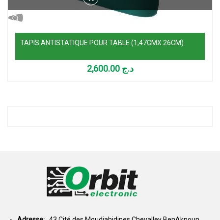
TAPIS ANTISTATIQUE POUR TABLE (1,47CMX 26CM)
2,600.00
د.ج
Adresse:
43,Cité des Moudjahidines Chevalley BenAknoun,