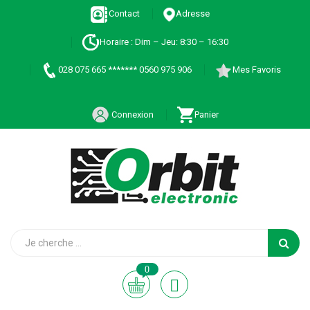
Contact
Adresse
Horaire : Dim – Jeu: 8:30 – 16:30
028 075 665 ******* 0560 975 906
Mes Favoris
Connexion
Panier
0