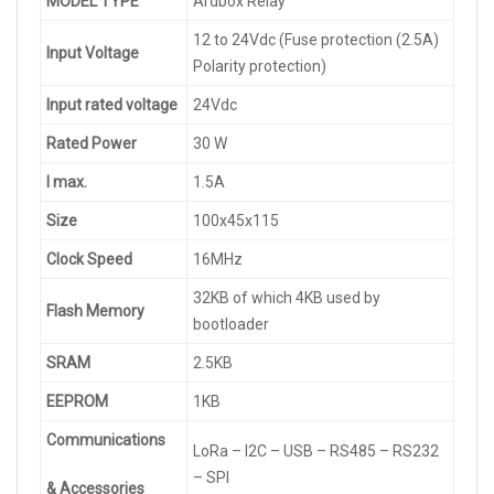
MODEL
TYPE
Ardbox Relay
12 to 24Vdc (Fuse protection (2.5A)
Input
Voltage
Polarity protection)
Input
rated
voltage
24Vdc
Rated
Power
30 W
I max.
1.5A
Size
100x45x115
Clock
Speed
16MHz
32KB of which 4KB used by
Flash
Memory
bootloader
SRAM
2.5KB
EEPROM
1KB
Communications
LoRa – I2C – USB – RS485 – RS232
– SPI
&
Accessories