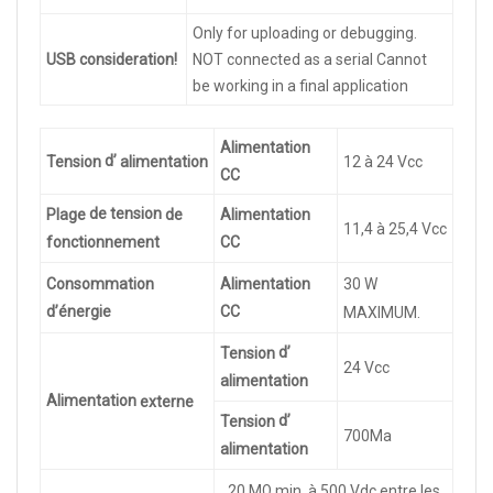
Only for uploading or debugging.
U
S
B
c
o
n
sideration
!
NOT connected as a serial Cannot
be working in a final application
Alimentation
d’
Tension
alimentation
12 à 24 Vcc
CC
de tension
Alimentation
Plage
de
11,4 à 25,4 Vcc
CC
fonctionnement
Alimentation
Consommation
30 W
CC
d’énergie
MAXIMUM.
d’
Tension
24 Vcc
alimentation
Alimentation
externe
d’
Tension
700Ma
alimentation
20 MΩ min. à 500 Vdc entre les