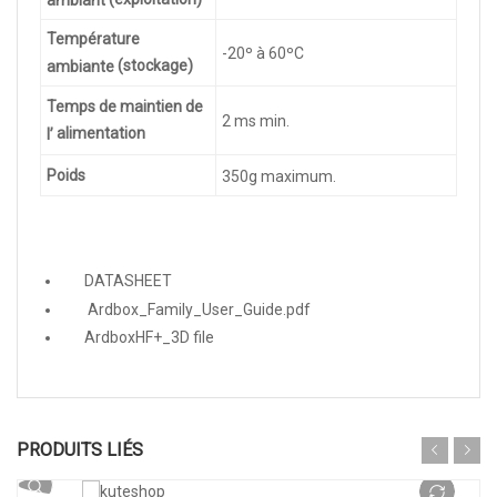
ambiant
Température
-20º à 60ºC
(stockage)
ambiante
Temps
de maintien
de
2 ms min.
alimentation
l’
Poids
350g maximum.
DATASHEET
Ardbox_Family_User_Guide.pdf
ArdboxHF+_3D file
Ajouter au panier
PRODUITS LIÉS