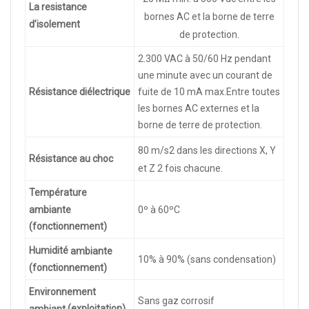
La resistance
bornes AC et la borne de terre
d’isolement
de protection.
2.300 VAC à 50/60 Hz pendant
une minute avec un courant de
fuite de 10 mA max.
Entre toutes
Résistance
diélectrique
les bornes AC externes et la
borne de terre de protection.
80 m/s2 dans les directions X, Y
Résistance
au choc
et Z 2 fois chacune.
Température
ambiante
0º à 60ºC
(fonctionnement)
Humidité
ambiante
10% à 90% (sans condensation)
(fonctionnement)
Environnement
Sans gaz corrosif
(exploitation)