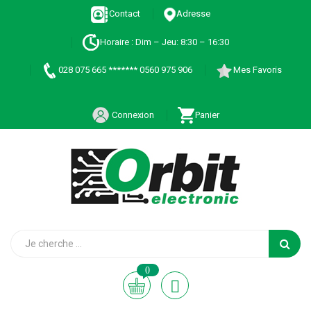
Contact
Adresse
Horaire : Dim – Jeu: 8:30 – 16:30
028 075 665 ******* 0560 975 906
Mes Favoris
Connexion
Panier
0