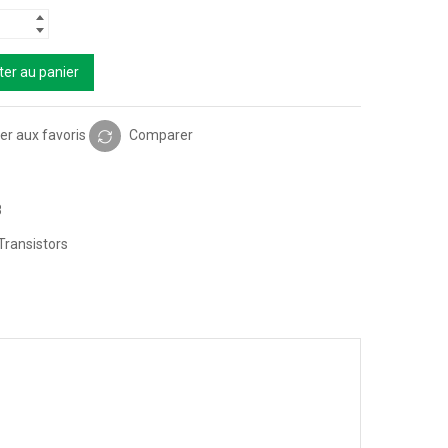
ter au panier
er aux favoris
Comparer
8
Transistors