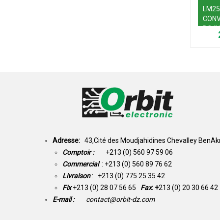
LM25
CONV
DC (
Adresse:
43,Cité des Moudjahidines Chevalley BenAkn
Comptoir :
+213 (0) 560 97 59 06
Commercial
: +213 (0) 560 89 76 62
Livraison
: +213 (0) 775 25 35 42
Fix
+213 (0) 28 07 56 65
Fax
: +
213 (0) 20 30 66 42
E-mail :
contact@orbit-dz.com