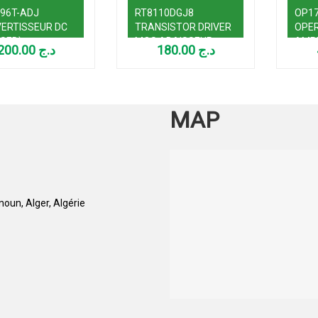
96T-ADJ
RT8110DGJ8
OP1
ERTISSEUR DC
TRANSISTOR DRIVER
OPE
USED)
MOS ABAISSEUR
AMPL
200.00
د.ج
180.00
د.ج
DC/DC SOT23-8
MAP
oun, Alger, Algérie