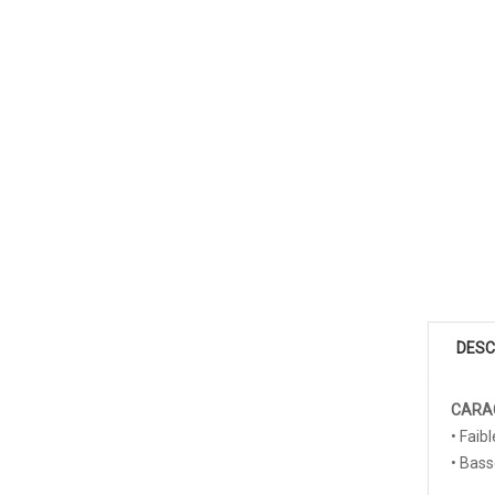
DESC
CARA
• Faib
• Bass