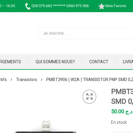
0 – 16:30
028 075 665 ******* 0560 975 906
Mes Favoris
ARGEMENTS
QUI SOMMES NOUS?
CONTACT
LIVR
tifs
Transistors
PMBT3906 ( W2A ) TRANSISTOR PNP SMD 0,
PMBT3
SMD 0
50.00
د.ج
En stock