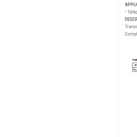
APPLI
• Tél
DESCR
Transi
Compl