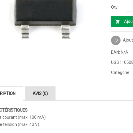
Ajou
Ajout
EAN:
N/A
UGS :
1050
Catégorie :
RIPTION
AVIS (0)
CTÉRISTIQUES
le courant (max. 100 mA)
e tension (max. 40 V).