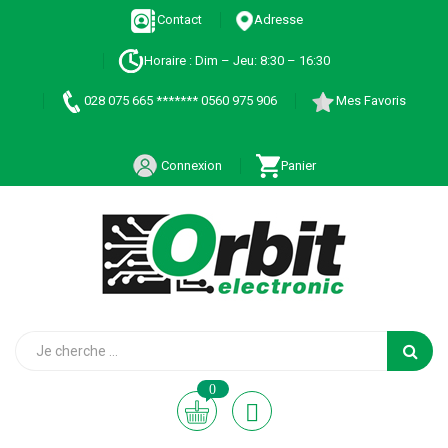
Contact
Adresse
Horaire : Dim – Jeu: 8:30 – 16:30
028 075 665 ******* 0560 975 906
Mes Favoris
Connexion
Panier
0