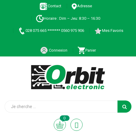
Contact
Adresse
Horaire : Dim – Jeu: 8:30 – 16:30
028 075 665 ******* 0560 975 906
Mes Favoris
Connexion
Panier
0