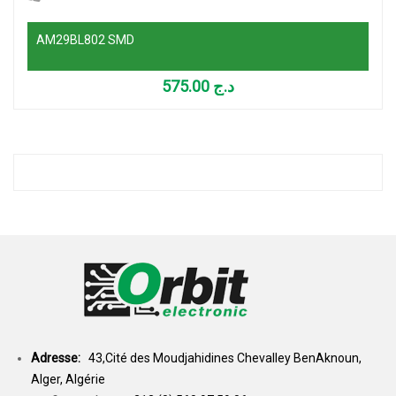
AM29BL802 SMD
575.00
د.ج
Adresse:
43,Cité des Moudjahidines Chevalley BenAknoun,
Alger, Algérie