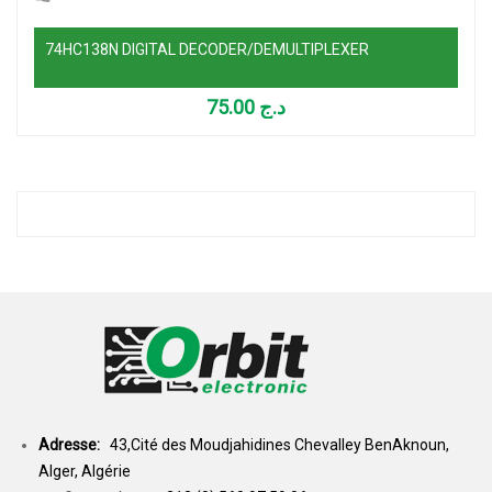
74HC138N DIGITAL DECODER/DEMULTIPLEXER
75.00
د.ج
Adresse:
43,Cité des Moudjahidines Chevalley BenAknoun,
Alger, Algérie