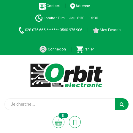
Contact
Adresse
Horaire : Dim – Jeu: 8:30 – 16:30
028 075 665 ******* 0560 975 906
Mes Favoris
Connexion
Panier
0