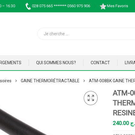
0 – 16:30
028 075 665 ******* 0560 975 906
Mes Favoris
ARGEMENTS
QUI SOMMES NOUS?
CONTACT
LIVR
soires
GAINE THERMORÉTRACTABLE
ATM-008BK GAINE THE
ATM-0
THERM
RESIN
240.00
.ج