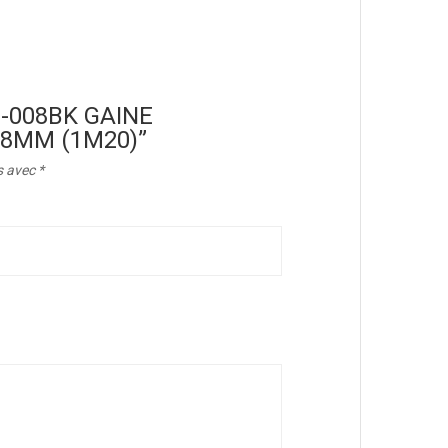
TM-008BK GAINE
8MM (1M20)”
s avec
*