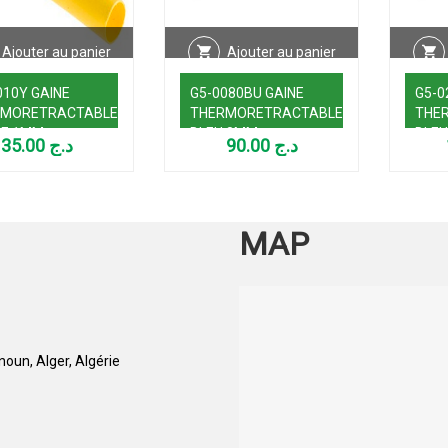
Ajouter au panier
Ajouter au panier
010Y GAINE
G5-0080BU GAINE
G5-0
RMORETRACTABLE
THERMORETRACTABLE
THE
NE 1MM
BLEU 8MM
BLE
35.00
د.ج
90.00
د.ج
MAP
oun, Alger, Algérie