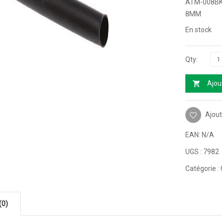
ATM-008BK
8MM
En stock
Ajou
Ajout
EAN:
N/A
UGS :
7982
Catégorie :
(0)