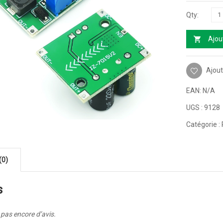
Ajou
Ajout
EAN:
N/A
UGS :
9128
Catégorie :
(0)
s
a pas encore d’avis.