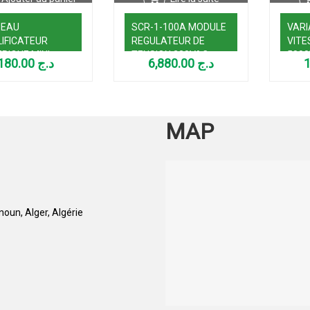
NEAU
SCR-1-100A MODULE
VARI
IFICATEUR
REGULATEUR DE
VITE
RIQUE MINI
TENSION 220VAC
500
180.00
د.ج
6,880.00
د.ج
 CN8403
100A
MAP
oun, Alger, Algérie