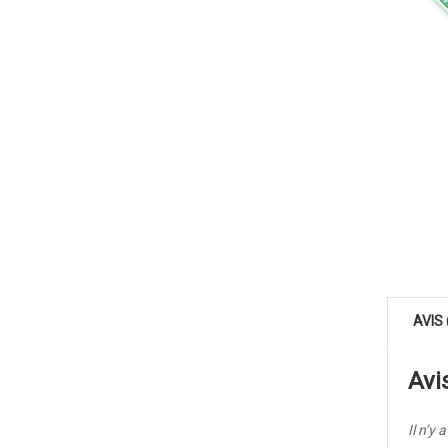
AVIS 
Avi
Il n’y 