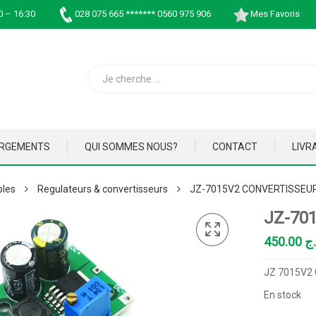
0 – 16:30
028 075 665 ******* 0560 975 906
Mes Favoris
ARGEMENTS
QUI SOMMES NOUS?
CONTACT
LIVR
bles
Regulateurs & convertisseurs
JZ-7015V2 CONVERTISSEU
JZ-70
450.00
.ج
JZ 7015V2
En stock