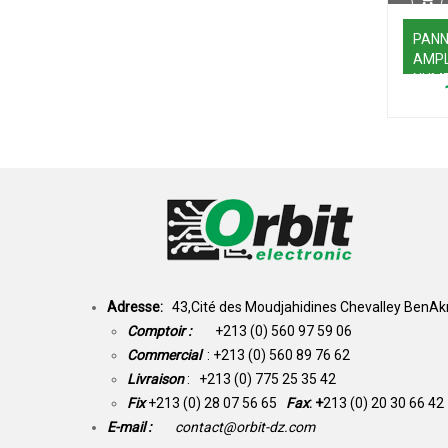
PAN
AMPL
NUME
2*3W
Adresse:
43,Cité des Moudjahidines Chevalley BenAkn
Comptoir :
+213 (0) 560 97 59 06
Commercial
: +213 (0) 560 89 76 62
Livraison
: +213 (0) 775 25 35 42
Fix
+213 (0) 28 07 56 65
Fax
: +
213 (0) 20 30 66 42
E-mail :
contact@orbit-dz.com