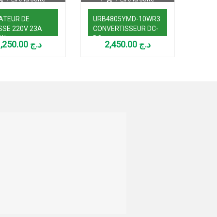
ATEUR DE
URB4805YMD-10WR3
MOD
SSE 220V 23A
CONVERTISSEUR DC-
CONV
0W
DC
DC 1
1,250.00
د.ج
2,450.00
د.ج
12V