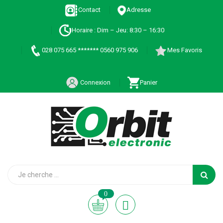
Contact
Adresse
Horaire : Dim – Jeu: 8:30 – 16:30
028 075 665 ******* 0560 975 906
Mes Favoris
Connexion
Panier
0