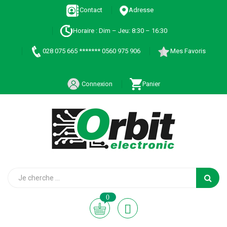
Contact
Adresse
Horaire : Dim – Jeu: 8:30 – 16:30
028 075 665 ******* 0560 975 906
Mes Favoris
Connexion
Panier
0