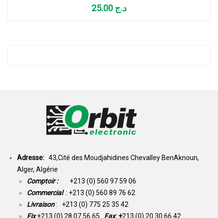
25.00
د.ج
Adresse:
43,Cité des Moudjahidines Chevalley BenAknoun,
Alger, Algérie
Comptoir :
+213 (0) 560 97 59 06
Commercial
: +213 (0) 560 89 76 62
Livraison
: +213 (0) 775 25 35 42
Fix
+213 (0) 28 07 56 65
Fax
: +
213 (0) 20 30 66 42