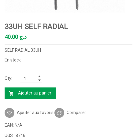
33UH SELF RADIAL
40.00
د.ج
SELF RADIAL 33UH
En stock
Ajouter au panier
Ajouter aux favoris
Comparer
EAN:
N/A
UGS :
8746