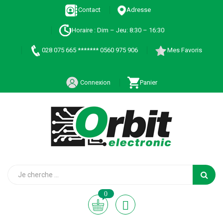
Contact
Adresse
Horaire : Dim – Jeu: 8:30 – 16:30
028 075 665 ******* 0560 975 906
Mes Favoris
Connexion
Panier
0