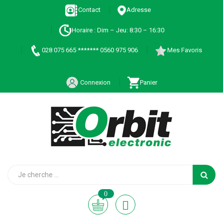
Contact
Adresse
Horaire : Dim – Jeu: 8:30 – 16:30
028 075 665 ******* 0560 975 906
Mes Favoris
Connexion
Panier
0