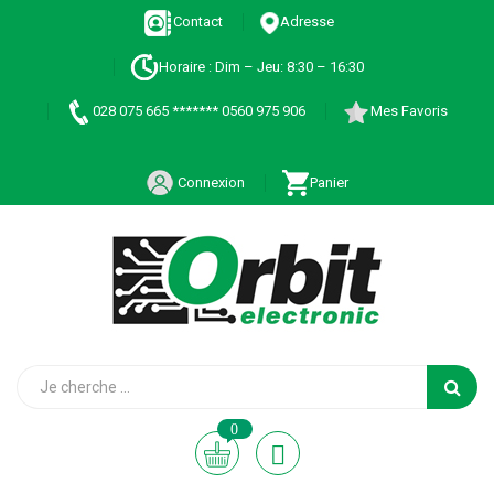
Contact
Adresse
Horaire : Dim – Jeu: 8:30 – 16:30
028 075 665 ******* 0560 975 906
Mes Favoris
Connexion
Panier
0