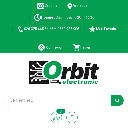
Contact
Adresse
Horaire : Dim – Jeu: 8:30 – 16:30
028 075 665 ******* 0560 975 906
Mes Favoris
Connexion
Panier
0