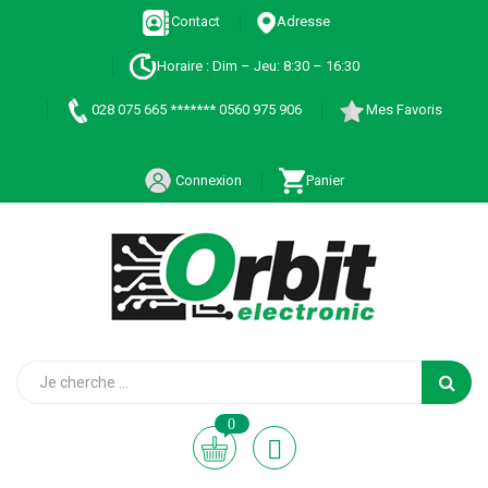
Contact
Adresse
Horaire : Dim – Jeu: 8:30 – 16:30
028 075 665 ******* 0560 975 906
Mes Favoris
Connexion
Panier
0