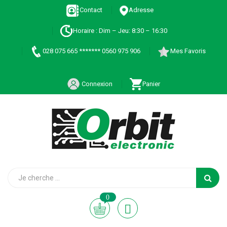
Contact
Adresse
Horaire : Dim – Jeu: 8:30 – 16:30
028 075 665 ******* 0560 975 906
Mes Favoris
Connexion
Panier
0