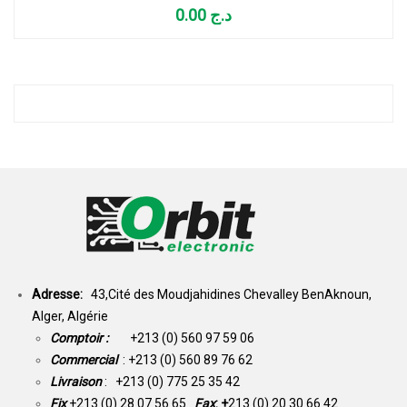
0.00
د.ج
Adresse:
43,Cité des Moudjahidines Chevalley BenAknoun,
Alger, Algérie
Comptoir :
+213 (0) 560 97 59 06
Commercial
: +213 (0) 560 89 76 62
Livraison
: +213 (0) 775 25 35 42
Fix
+213 (0) 28 07 56 65
Fax
: +
213 (0) 20 30 66 42