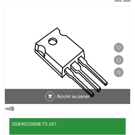
Ajouter au panier
DSA90C200HB TO-247