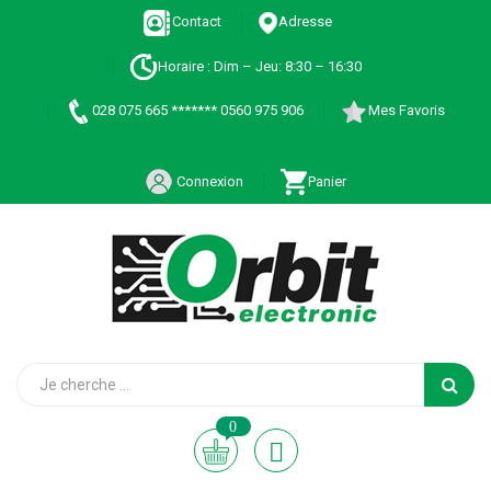
Contact
Adresse
Horaire : Dim – Jeu: 8:30 – 16:30
028 075 665 ******* 0560 975 906
Mes Favoris
Connexion
Panier
0