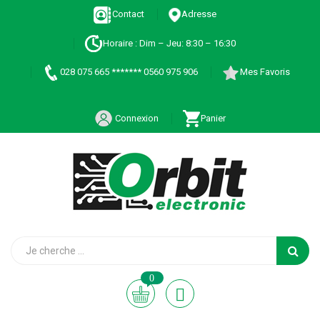
Contact
Adresse
Horaire : Dim – Jeu: 8:30 – 16:30
028 075 665 ******* 0560 975 906
Mes Favoris
Connexion
Panier
0