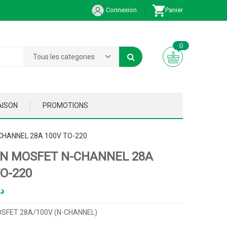
Connexion
Panier
0
Tous les categories
AISON
PROMOTIONS
CHANNEL 28A 100V TO-220
0N MOSFET N-CHANNEL 28A
TO-220
د
OSFET 28A/100V (N-CHANNEL)