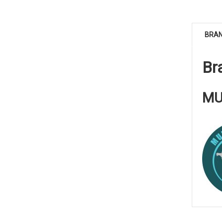
BRA
Br
MU