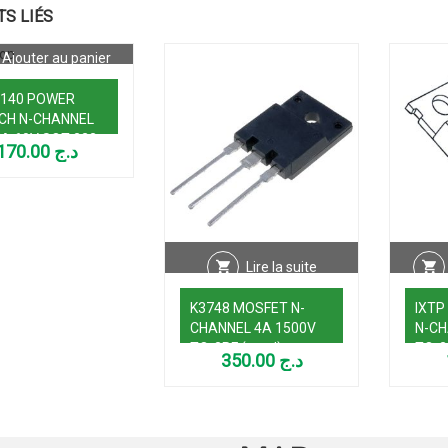
TS LIÉS
Ajouter au panier
140 POWER
CH N-CHANNEL
A 60V SOT-223
170.00
د.ج
Lire la suite
K3748 MOSFET N-
IXTP
CHANNEL 4A 1500V
N-CH
TO-3PF (used)
TO-2
350.00
د.ج