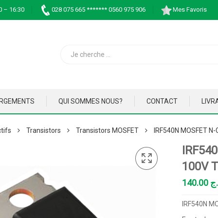
0 – 16:30
028 075 665 ******* 0560 975 906
Mes Favoris
ARGEMENTS
QUI SOMMES NOUS?
CONTACT
LIVR
tifs
Transistors
Transistors MOSFET
IRF540N MOSFET N-
IRF54
100V 
140.00
.ج
IRF540N M