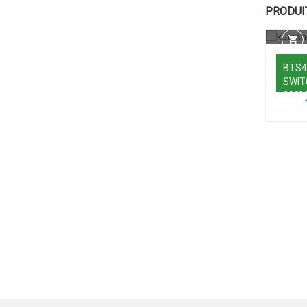
PRODUI
BTS4
SWIT
200M