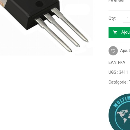
En stock
Ajou
Ajout
EAN:
N/A
UGS :
3411
Catégorie :