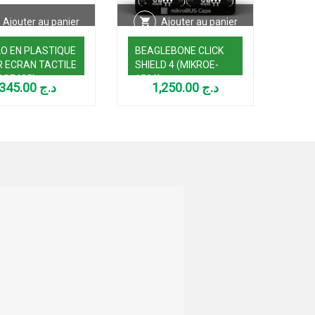
Ajouter au panier
Ajouter au panier
O EN PLASTIQUE
BEAGLEBONE CLICK
28B
 ECRAN TACTILE
SHIELD 4 (MIKROE-
MOT
ROE485)
1596)
1530
345.00
د.ج
1,250.00
د.ج