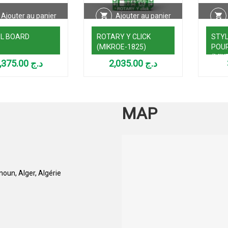
Ajouter au panier
Ajouter au panier
L BOARD
ROTARY Y CLICK
STYL
(MIKROE-1825)
POUR
(MIK
3,375.00
د.ج
2,035.00
د.ج
MAP
oun, Alger, Algérie