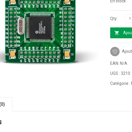
En stock
Ajou
Ajout
EAN:
N/A
UGS :
3210
Catégorie :
(0)
s