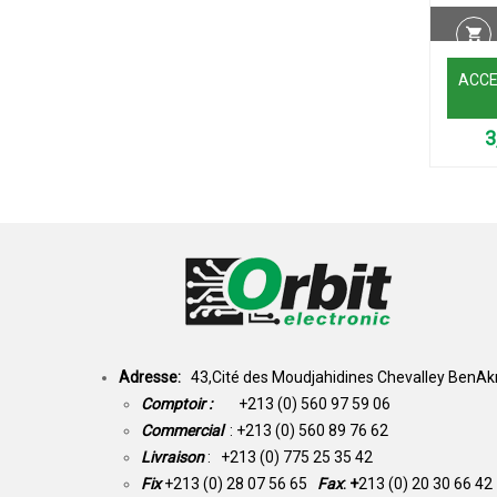
ACCE
Adresse:
43,Cité des Moudjahidines Chevalley BenAkn
Comptoir :
+213 (0) 560 97 59 06
Commercial
: +213 (0) 560 89 76 62
Livraison
: +213 (0) 775 25 35 42
Fix
+213 (0) 28 07 56 65
Fax
: +
213 (0) 20 30 66 42