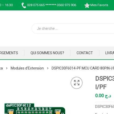
0 – 16:30
028 075 665 ******* 0560 975 906
Mes Favoris
ARGEMENTS
QUI SOMMES NOUS?
CONTACT
LIVR
ka
Modules d’Extension
DSPIC30F6014-PF MCU CARD 80PIN-I/
DSPIC
I/PF
0.00
د.ج
DSPIC30F60