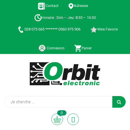
Contact
Adresse
Horaire : Dim – Jeu: 8:30 – 16:30
028 075 665 ******* 0560 975 906
Mes Favoris
Connexion
Panier
0