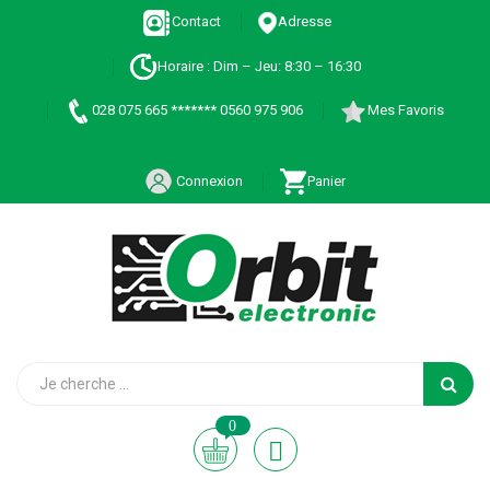
Contact
Adresse
Horaire : Dim – Jeu: 8:30 – 16:30
028 075 665 ******* 0560 975 906
Mes Favoris
Connexion
Panier
0