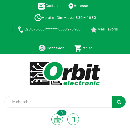
Contact
Adresse
Horaire : Dim – Jeu: 8:30 – 16:30
028 075 665 ******* 0560 975 906
Mes Favoris
Connexion
Panier
0