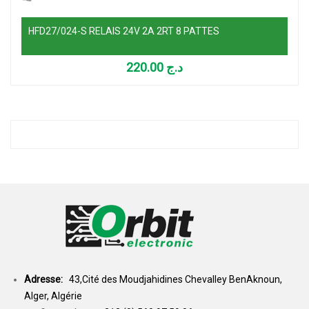
HFD27/024-S RELAIS 24V 2A 2RT 8 PATTES
220.00
د.ج
Adresse:
43,Cité des Moudjahidines Chevalley BenAknoun,
Alger, Algérie