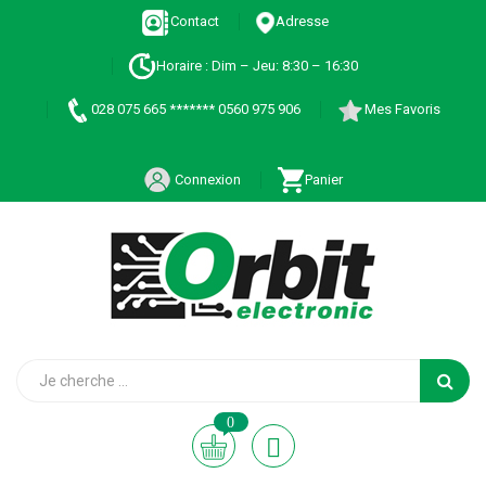
Contact
Adresse
Horaire : Dim – Jeu: 8:30 – 16:30
028 075 665 ******* 0560 975 906
Mes Favoris
Connexion
Panier
0