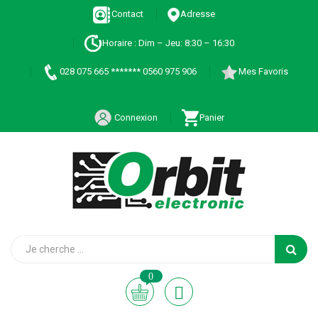
Contact
Adresse
Horaire : Dim – Jeu: 8:30 – 16:30
028 075 665 ******* 0560 975 906
Mes Favoris
Connexion
Panier
0