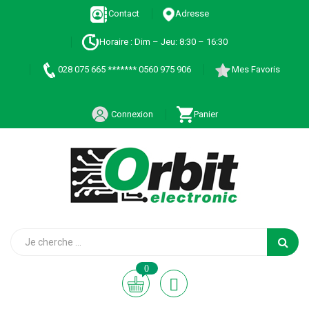
Contact
Adresse
Horaire : Dim – Jeu: 8:30 – 16:30
028 075 665 ******* 0560 975 906
Mes Favoris
Connexion
Panier
0