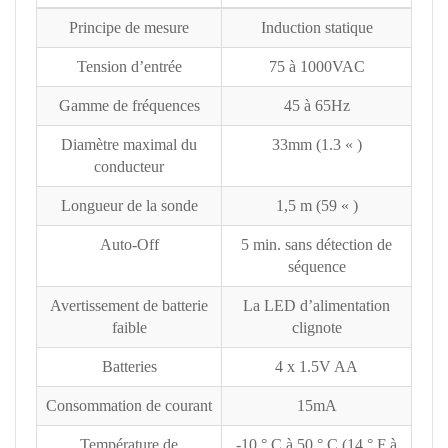
Principe de mesure
Induction statique
Tension d’entrée
75 à 1000VAC
Gamme de fréquences
45 à 65Hz
Diamètre maximal du
33mm (1.3 « )
conducteur
Longueur de la sonde
1,5 m (59 « )
Auto-Off
5 min. sans détection de
séquence
Avertissement de batterie
La LED d’alimentation
faible
clignote
Batteries
4 x 1.5V AA
Consommation de courant
15mA
Température de
-10 ° C à 50 ° C (14 ° F à