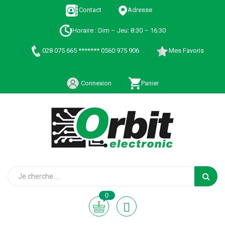
Contact
Adresse
Horaire : Dim – Jeu: 8:30 – 16:30
028 075 665 ******* 0560 975 906
Mes Favoris
Connexion
Panier
0