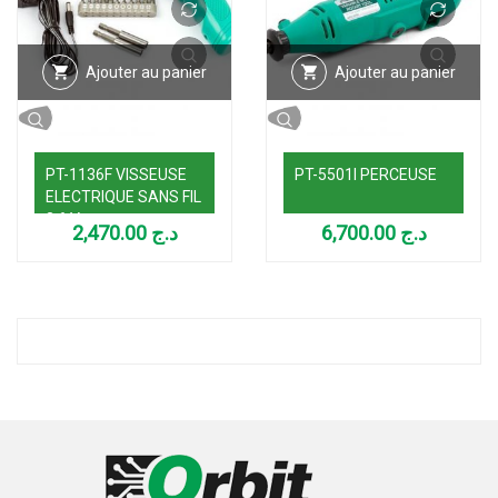
Ajouter au panier
Ajouter au panier
PT-1136F VISSEUSE
PT-5501I PERCEUSE
ELECTRIQUE SANS FIL
3,6 V
2,470.00
د.ج
6,700.00
د.ج