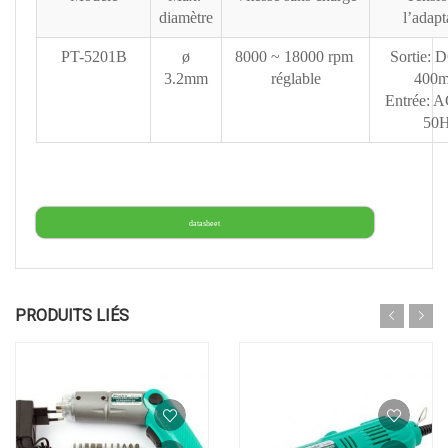
diamètre
l’adapt
PT-5201B
ø
8000 ~ 18000 rpm
Sortie: 
3.2mm
réglable
400
Entrée: 
50
datasheet
PRODUITS LIÉS