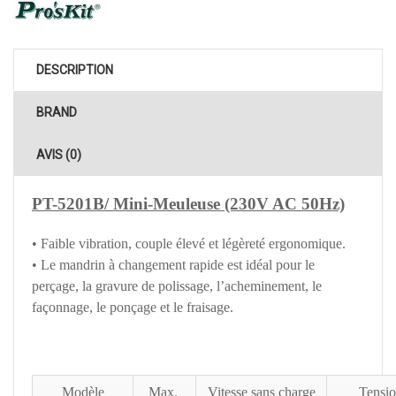
DESCRIPTION
BRAND
AVIS (0)
PT-5201B/ Mini-Meuleuse (230V AC 50Hz)
• Faible vibration, couple élevé et légèreté ergonomique.
• Le mandrin à changement rapide est idéal pour le
perçage, la gravure de polissage, l’acheminement, le
façonnage, le ponçage et le fraisage.
Modèle
Max.
Vitesse sans charge
Tensio