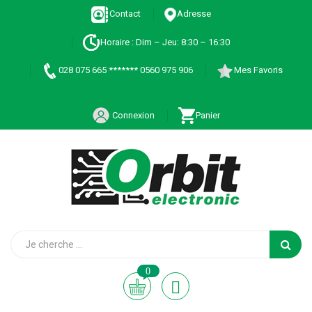
Contact
Adresse
Horaire : Dim – Jeu: 8:30 – 16:30
028 075 665 ******* 0560 975 906
Mes Favoris
Connexion
Panier
0