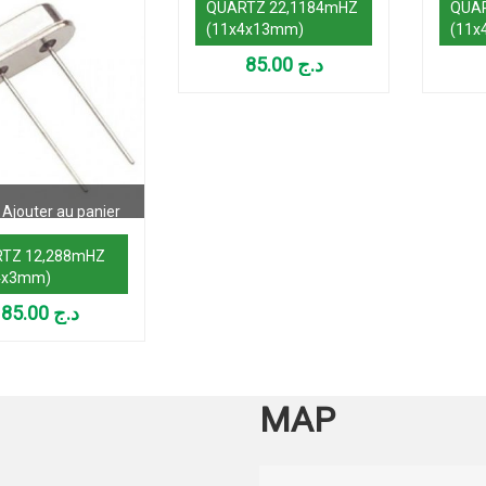
QUARTZ 22,1184mHZ
QUA
(11x4x13mm)
(11x
85.00
د.ج
Ajouter au panier
TZ 12,288mHZ
4x3mm)
85.00
د.ج
MAP