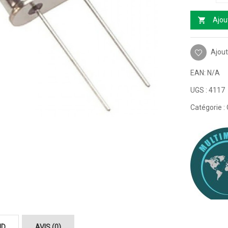
Ajou
Ajout
EAN:
N/A
UGS :
4117
Catégorie :
ND
AVIS (0)