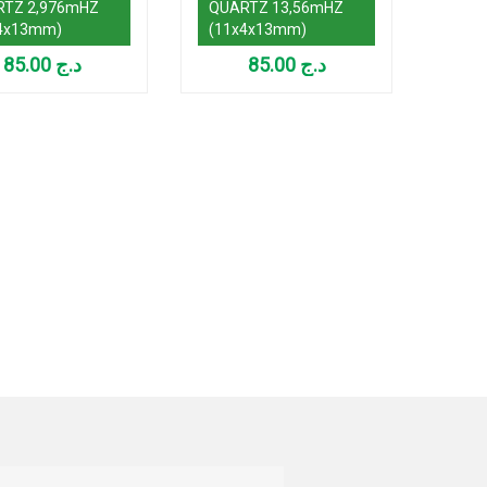
RTZ 2,976mHZ
QUARTZ 13,56mHZ
QUA
4x13mm)
(11x4x13mm)
(11
85.00
د.ج
85.00
د.ج