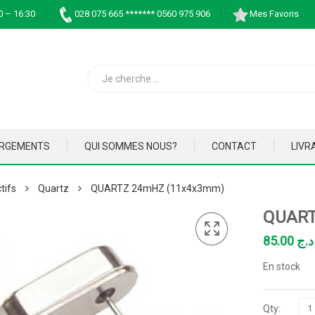
0 – 16:30
028 075 665 ******* 0560 975 906
Mes Favoris
ARGEMENTS
QUI SOMMES NOUS?
CONTACT
LIVR
tifs
Quartz
QUARTZ 24mHZ (11x4x3mm)
QUART
85.00
د.ج
En stock