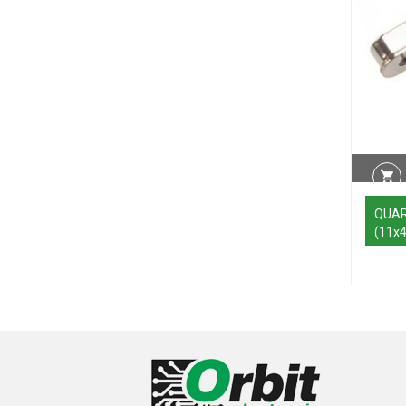
QUAR
(11x