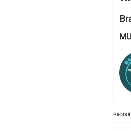
Br
MU
PRODUI