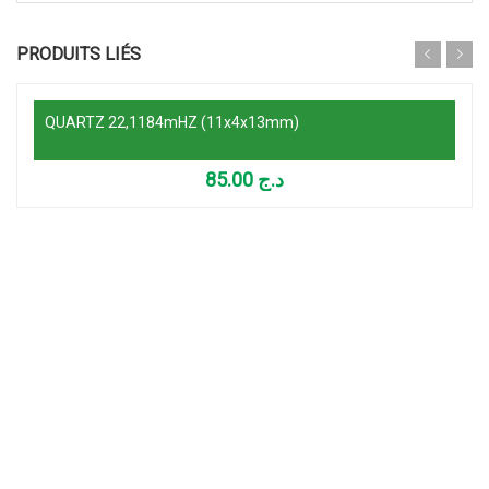
Ajouter au panier
PRODUITS LIÉS
QUARTZ 22,1184mHZ (11x4x13mm)
85.00
د.ج