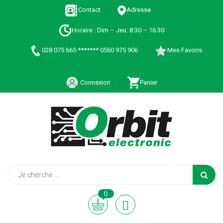
Contact
Adresse
Horaire : Dim – Jeu: 8:30 – 16:30
028 075 665 ******* 0560 975 906
Mes Favoris
Connexion
Panier
0