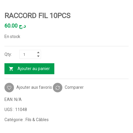
RACCORD FIL 10PCS
60.00
د.ج
En stock
Ajouter au panier
Ajouter aux favoris
Comparer
EAN:
N/A
UGS :
11048
Catégorie :
Fils & Câbles