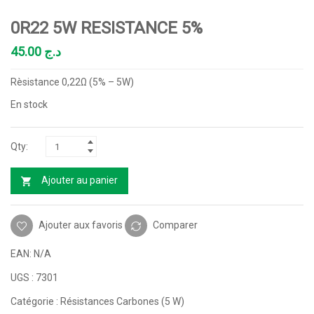
0R22 5W RESISTANCE 5%
45.00
د.ج
Rèsistance 0,22Ω (5% – 5W)
En stock
Ajouter au panier
Ajouter aux favoris
Comparer
EAN:
N/A
UGS :
7301
Catégorie :
Résistances Carbones (5 W)