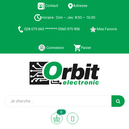
Contact
Adresse
Horaire : Dim – Jeu: 8:30 – 16:30
028 075 665 ******* 0560 975 906
Mes Favoris
Connexion
Panier
0