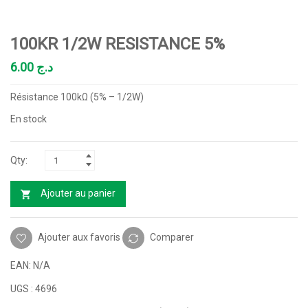
100KR 1/2W RESISTANCE 5%
6.00
د.ج
Résistance 100kΩ (5% – 1/2W)
En stock
Ajouter au panier
Ajouter aux favoris
Comparer
EAN:
N/A
UGS :
4696