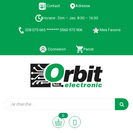
Contact
Adresse
Horaire : Dim – Jeu: 8:30 – 16:30
028 075 665 ******* 0560 975 906
Mes Favoris
Connexion
Panier
0