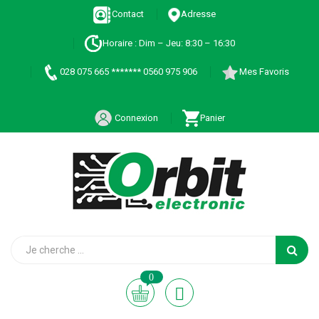
Contact
Adresse
Horaire : Dim – Jeu: 8:30 – 16:30
028 075 665 ******* 0560 975 906
Mes Favoris
Connexion
Panier
0