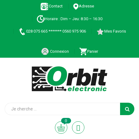
Contact
Adresse
Horaire : Dim – Jeu: 8:30 – 16:30
028 075 665 ******* 0560 975 906
Mes Favoris
Connexion
Panier
0