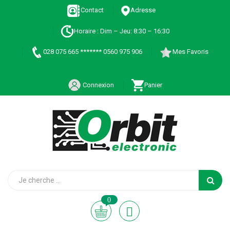
Contact
Adresse
Horaire : Dim – Jeu: 8:30 – 16:30
028 075 665 ******* 0560 975 906
Mes Favoris
Connexion
Panier
0