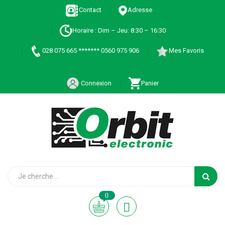
Contact
Adresse
Horaire : Dim – Jeu: 8:30 – 16:30
028 075 665 ******* 0560 975 906
Mes Favoris
Connexion
Panier
0