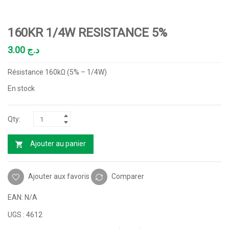
160KR 1/4W RESISTANCE 5%
3.00
د.ج
Résistance 160kΩ (5% – 1/4W)
En stock
Ajouter au panier
Ajouter aux favoris
Comparer
EAN:
N/A
UGS :
4612