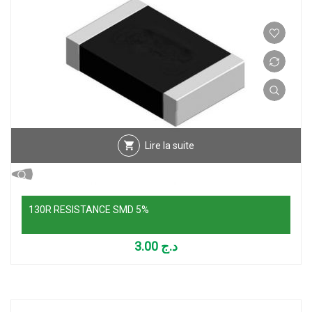
Lire la suite
130R RESISTANCE SMD 5%
3.00
د.ج