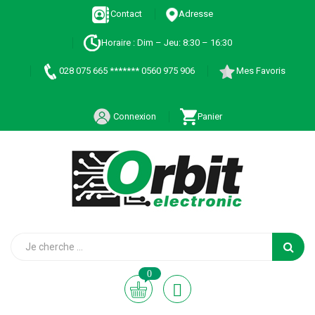
Contact
Adresse
Horaire : Dim – Jeu: 8:30 – 16:30
028 075 665 ******* 0560 975 906
Mes Favoris
Connexion
Panier
0